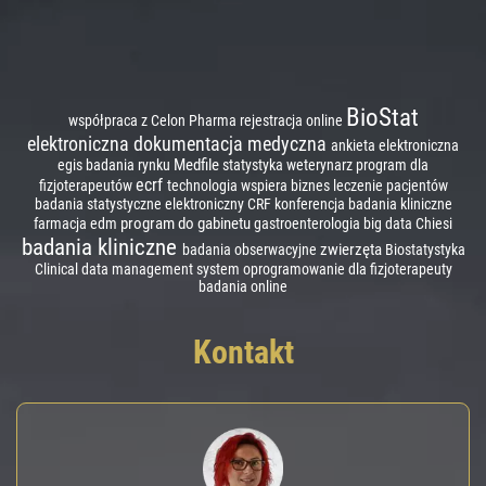
BioStat
współpraca z Celon Pharma
rejestracja online
elektroniczna dokumentacja medyczna
ankieta elektroniczna
Medfile
egis
badania rynku
statystyka
weterynarz
program dla
ecrf
fizjoterapeutów
technologia wspiera biznes
leczenie pacjentów
badania statystyczne
elektroniczny CRF
konferencja badania kliniczne
program do gabinetu
farmacja
edm
gastroenterologia
big data
Chiesi
badania kliniczne
zwierzęta
badania obserwacyjne
Biostatystyka
Clinical data management system
oprogramowanie dla fizjoterapeuty
badania online
Kontakt