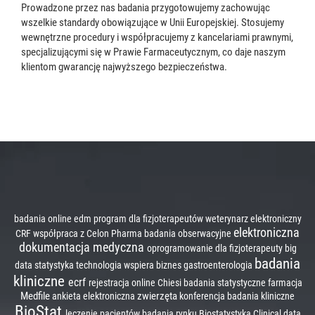
Prowadzone przez nas badania przygotowujemy zachowując
wszelkie standardy obowiązujące w Unii Europejskiej. Stosujemy
wewnętrzne procedury i współpracujemy z kancelariami prawnymi,
specjalizującymi się w Prawie Farmaceutycznym, co daje naszym
klientom gwarancję najwyższego bezpieczeństwa.
badania online
edm
program dla fizjoterapeutów
weterynarz
elektroniczny
elektroniczna
CRF
współpraca z Celon Pharma
badania obserwacyjne
dokumentacja medyczna
oprogramowanie dla fizjoterapeuty
big
badania
data
statystyka
technologia wspiera biznes
gastroenterologia
kliniczne
ecrf
rejestracja online
Chiesi
badania statystyczne
farmacja
Medfile
zwierzęta
ankieta elektroniczna
konferencja badania kliniczne
BioStat
leczenie pacjentów
badania rynku
Biostatystyka
Clinical data