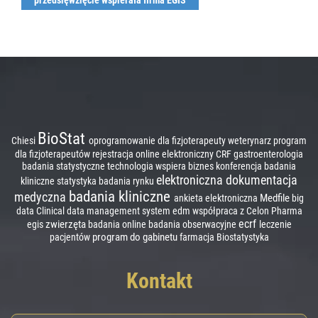
przedsięwzięcie wspierała firma EGIS
BioStat
Chiesi
oprogramowanie dla fizjoterapeuty
weterynarz
program
dla fizjoterapeutów
rejestracja online
elektroniczny CRF
gastroenterologia
badania statystyczne
technologia wspiera biznes
konferencja badania
elektroniczna dokumentacja
kliniczne
statystyka
badania rynku
badania kliniczne
medyczna
Medfile
ankieta elektroniczna
big
data
Clinical data management system
edm
współpraca z Celon Pharma
ecrf
zwierzęta
egis
badania online
badania obserwacyjne
leczenie
program do gabinetu
pacjentów
farmacja
Biostatystyka
Kontakt