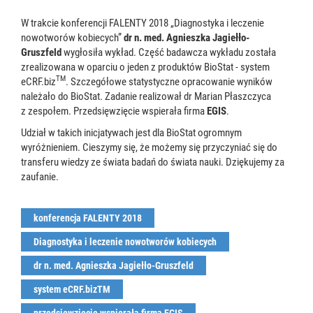
W trakcie konferencji FALENTY 2018 „Diagnostyka i leczenie
nowotworów kobiecych”
dr n. med. Agnieszka Jagiełło-
Gruszfeld
wygłosiła wykład. Część badawcza wykładu została
zrealizowana w oparciu o jeden z produktów BioStat - system
TM
eCRF.biz
. Szczegółowe statystyczne opracowanie wyników
należało do BioStat. Zadanie realizował dr Marian Płaszczyca
z zespołem. Przedsięwzięcie wspierała firma
EGIS
.
Udział w takich inicjatywach jest dla BioStat ogromnym
wyróżnieniem. Cieszymy się, że możemy się przyczyniać się do
transferu wiedzy ze świata badań do świata nauki. Dziękujemy za
zaufanie.
konferencja FALENTY 2018
Diagnostyka i leczenie nowotworów kobiecych
dr n. med. Agnieszka Jagiełło-Gruszfeld
system eCRF.bizTM