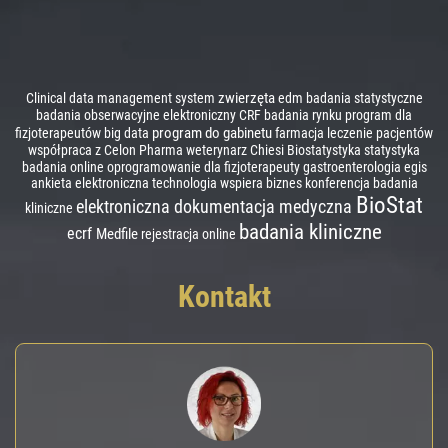
zwierzęta
Clinical data management system
edm
badania statystyczne
badania obserwacyjne
elektroniczny CRF
badania rynku
program dla
program do gabinetu
fizjoterapeutów
big data
farmacja
leczenie pacjentów
współpraca z Celon Pharma
weterynarz
Chiesi
Biostatystyka
statystyka
badania online
oprogramowanie dla fizjoterapeuty
gastroenterologia
egis
ankieta elektroniczna
technologia wspiera biznes
konferencja badania
BioStat
elektroniczna dokumentacja medyczna
kliniczne
badania kliniczne
ecrf
Medfile
rejestracja online
Kontakt