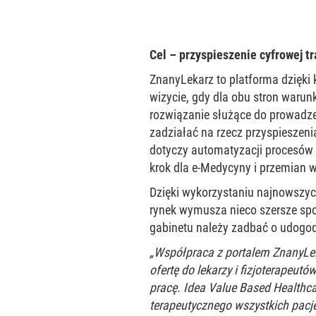
Cel – przyspieszenie cyfrowej t
ZnanyLekarz to platforma dzięki k
wizycie, gdy dla obu stron warunk
rozwiązanie służące do prowadzen
zadziałać na rzecz przyspieszenia
dotyczy automatyzacji procesów 
krok dla e-Medycyny i przemian 
Dzięki wykorzystaniu najnowszych
rynek wymusza nieco szersze spo
gabinetu należy zadbać o udogod
„Współpraca z portalem ZnanyLe
ofertę do lekarzy i fizjoterapeu
pracę. Idea Value Based Healthca
terapeutycznego wszystkich pacj