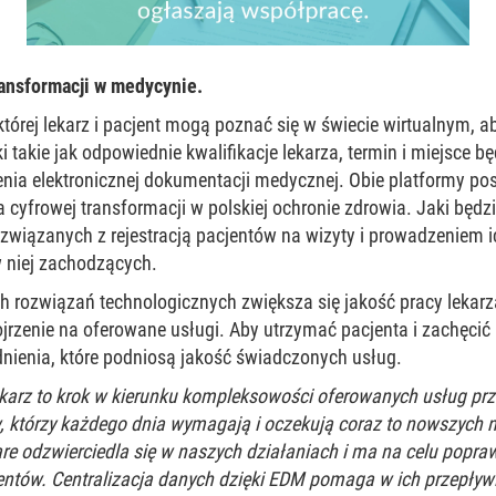
ransformacji w medycynie.
tórej lekarz i pacjent mogą poznać się w świecie wirtualnym, a
i takie jak odpowiednie kwalifikacje lekarza, termin i miejsce
ia elektronicznej dokumentacji medycznej. Obie platformy post
 cyfrowej transformacji w polskiej ochronie zdrowia. Jaki będz
związanych z rejestracją pacjentów na wizyty i prowadzeniem i
w niej zachodzących.
 rozwiązań technologicznych zwiększa się jakość pracy lekarza
jrzenie na oferowane usługi. Aby utrzymać pacjenta i zachęc
nienia, które podniosą jakość świadczonych usług.
karz to krok w kierunku kompleksowości oferowanych usług pr
tów, którzy każdego dnia wymagają i oczekują coraz to nowszych 
re odzwierciedla się w naszych działaniach i ma na celu popra
entów. Centralizacja danych dzięki EDM pomaga w ich przepływ