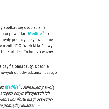
by spotkać się osobiście na
®
 będą odpowiadać.
Medfile
to
awiły połączyć siły i wspólnie
ie rezultat? Otóż efekt końcowy
ch e-Kartotek. To bardzo ważny
 czy fizjoterapeuty. Obecnie
ić nowych do odwiedzania naszego
®
zez
Medfile
. Adresujemy swoją
narzędzi optymalizujących ich
wienie komfortu diagnostyczno-
ie pomiędzy lekarzem –