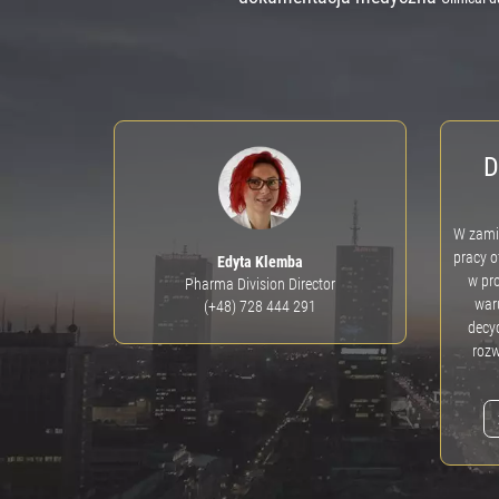
D
W zamia
pracy o
Edyta Klemba
w pro
Pharma Division Director
war
(+48) 728 444 291
decyd
rozw