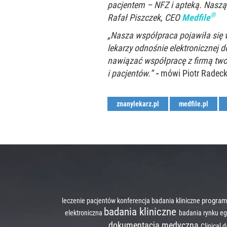
pacjentem – NFZ i apteką. Naszą
®
Rafał Piszczek, CEO
Medfile
„Nasza współpraca pojawiła się 
lekarzy odnośnie elektronicznej
nawiązać współpracę z firmą tw
i pacjentów.”
-
mówi Piotr Radeck
znanylekarz.pl
medfile.pl
program
leczenie pacjentów
konferencja badania kliniczne
badania kliniczne
elektroniczna
badania rynku
eg
dokumentacja medyczna
Clinical