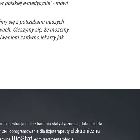
 polskiej e-medycynie” - mówi
my się z potrzebami naszych
owach. Cieszymy się, że możemy
iwaniom zarówno lekarzy jak
znes
rejestracja online
badania statystyczne
big data
ankieta
elektroniczna
ny CRF
oprogramowanie dla fizjoterapeuty
BioStat
acyjne
edm
gastroenterologia