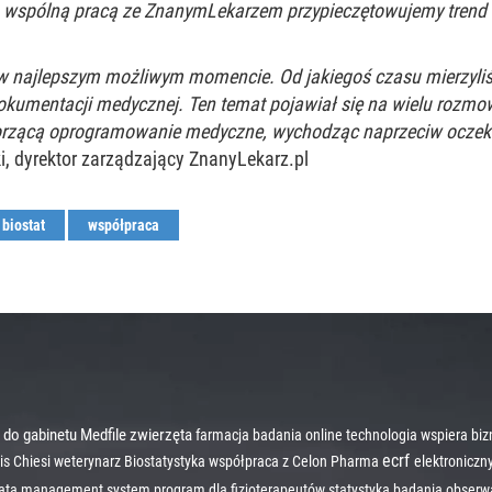
 wspólną pracą ze ZnanymLekarzem przypieczętowujemy trend w
w najlepszym możliwym momencie. Od jakiegoś czasu mierzyliś
 dokumentacji medycznej. Ten temat pojawiał się na wielu rozm
orzącą oprogramowanie medyczne, wychodząc naprzeciw oczek
i, dyrektor zarządzający ZnanyLekarz.pl
biostat
współpraca
 do gabinetu
Medfile
zwierzęta
farmacja
badania online
technologia wspiera bi
ecrf
is
Chiesi
weterynarz
Biostatystyka
współpraca z Celon Pharma
elektronicz
 data management system
program dla fizjoterapeutów
statystyka
badania obserw