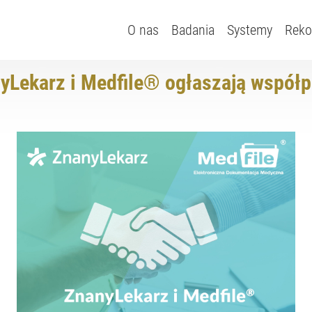
O nas
Badania
Systemy
Reko
yLekarz i Medfile® ogłaszają współp